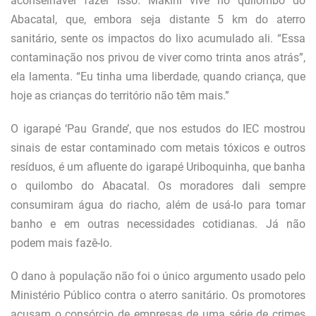
aconselhável fazer isso. Makini vive no quilombo do
Abacatal, que, embora seja distante 5 km do aterro
sanitário, sente os impactos do lixo acumulado ali. “Essa
contaminação nos privou de viver como trinta anos atrás”,
ela lamenta. “Eu tinha uma liberdade, quando criança, que
hoje as crianças do território não têm mais.”
O igarapé ‘Pau Grande’, que nos estudos do IEC mostrou
sinais de estar contaminado com metais tóxicos e outros
resíduos, é um afluente do igarapé Uriboquinha, que banha
o quilombo do Abacatal. Os moradores dali sempre
consumiram água do riacho, além de usá-lo para tomar
banho e em outras necessidades cotidianas. Já não
podem mais fazê-lo.
O dano à população não foi o único argumento usado pelo
Ministério Público contra o aterro sanitário. Os promotores
acusam o consórcio de empresas de uma série de crimes